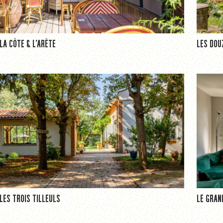
LA CÔTE & L’ARÊTE
LES DOU
LES TROIS TILLEULS
LE GRAN